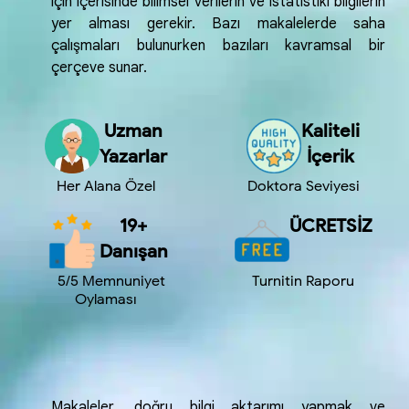
için içerisinde bilimsel verilerin ve istatistiki bilgilerin
yer alması gerekir. Bazı makalelerde saha
çalışmaları bulunurken bazıları kavramsal bir
çerçeve sunar.
Uzman
Kaliteli
Yazarlar
İçerik
Her Alana Özel
Doktora Seviyesi
19+
ÜCRETSİZ
Danışan
5/5 Memnuniyet
Turnitin Raporu
Oylaması
Makaleler, doğru bilgi aktarımı yapmak ve