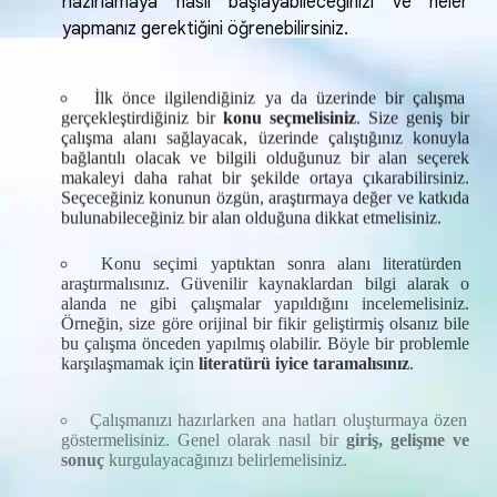
hazırlamaya nasıl başlayabileceğinizi ve neler
yapmanız gerektiğini öğrenebilirsiniz.
İlk önce ilgilendiğiniz ya da üzerinde bir çalışma
gerçekleştirdiğiniz bir
konu seçmelisiniz
. Size geniş bir
çalışma alanı sağlayacak, üzerinde çalıştığınız konuyla
bağlantılı olacak ve bilgili olduğunuz bir alan seçerek
makaleyi daha rahat bir şekilde ortaya çıkarabilirsiniz.
Seçeceğiniz konunun özgün, araştırmaya değer ve katkıda
bulunabileceğiniz bir alan olduğuna dikkat etmelisiniz.
Konu seçimi yaptıktan sonra alanı literatürden
araştırmalısınız. Güvenilir kaynaklardan bilgi alarak o
alanda ne gibi çalışmalar yapıldığını incelemelisiniz.
Örneğin, size göre orijinal bir fikir geliştirmiş olsanız bile
bu çalışma önceden yapılmış olabilir. Böyle bir problemle
karşılaşmamak için
literatürü iyice taramalısınız
.
Çalışmanızı hazırlarken ana hatları oluşturmaya özen
göstermelisiniz. Genel olarak nasıl bir
giriş, gelişme ve
sonuç
kurgulayacağınızı belirlemelisiniz.
Makale yazarken açık ve anlaşılır bir dil kullanmak
oldukça önemlidir. Ayrıca çalışmanızda kullanmanız