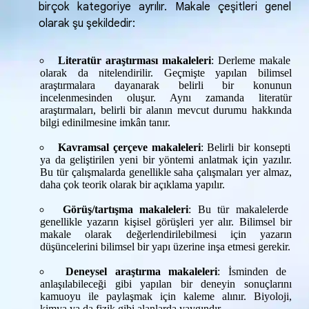
birçok kategoriye ayrılır. Makale çeşitleri genel
olarak şu şekildedir:
Literatür araştırması makaleleri
: Derleme makale
olarak da nitelendirilir. Geçmişte yapılan bilimsel
araştırmalara dayanarak belirli bir konunun
incelenmesinden oluşur. Aynı zamanda literatür
araştırmaları, belirli bir alanın mevcut durumu hakkında
bilgi edinilmesine imkân tanır.
Kavramsal çerçeve makaleleri
: Belirli bir konsepti
ya da geliştirilen yeni bir yöntemi anlatmak için yazılır.
Bu tür çalışmalarda genellikle saha çalışmaları yer almaz,
daha çok teorik olarak bir açıklama yapılır.
Görüş/tartışma makaleleri
: Bu tür makalelerde
genellikle yazarın kişisel görüşleri yer alır. Bilimsel bir
makale olarak değerlendirilebilmesi için yazarın
düşüncelerini bilimsel bir yapı üzerine inşa etmesi gerekir.
Deneysel araştırma makaleleri
: İsminden de
anlaşılabileceği gibi yapılan bir deneyin sonuçlarını
kamuoyu ile paylaşmak için kaleme alınır. Biyoloji,
kimya ya da fizik gibi alanlarda yaygındır.