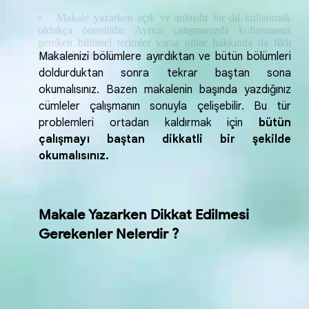
gereken bilimsel terimler varsa onlar hakkında da fikir
sahibi olmalısınız.
Makalenizi bölümlere ayırdıktan ve bütün bölümleri
doldurduktan sonra tekrar baştan sona
okumalısınız. Bazen makalenin başında yazdığınız
cümleler çalışmanın sonuyla çelişebilir. Bu tür
problemleri ortadan kaldırmak için
bütün
çalışmayı baştan dikkatli bir şekilde
okumalısınız.
Makale Yazarken Dikkat Edilmesi
Gerekenler Nelerdir ?
Makalenin konusu daha önce ele alınmayan bir konu
olmalıdır.
Makalenin konusunun güncel olmasına önem