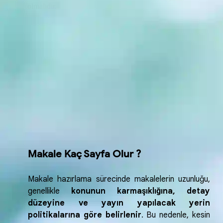
verilmelidir.
Makaleyi sade ve anlaşılır bir dille yazmaya dikkat
edilmesi gerekir.
Makalenin nesnel olmasına özen gösterilmelidir.
Düşünceyi destekleyici nitelikteki bilimsel verilerden
yararlanılmalıdır.
Makale yazarken güvenilir kaynaklar kullanılmalıdır.
Makale yazmadan önce makalenin hangi türde
olacağına (bilimsel, edebi vb.) karar verilmelidir.
Makale Kaç Sayfa Olur ?
Makale hazırlama sürecinde makalelerin uzunluğu,
genellikle
konunun karmaşıklığına, detay
düzeyine ve yayın yapılacak yerin
politikalarına göre belirlenir
. Bu nedenle, kesin